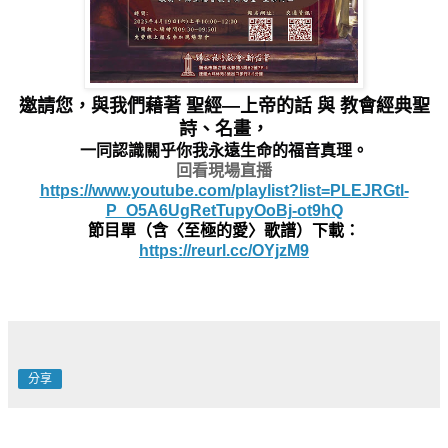
邀請您，與我們藉著 聖經—上帝的話 與 教會經典聖
詩、名畫，
一同認識關乎你我永遠生命的福音真理。
回看現場直播
https://www.youtube.com/playlist?list=PLEJRGtl-
P_O5A6UgRetTupyOoBj-ot9hQ
節目單（含〈至極的愛〉歌譜）下載：
https://reurl.cc/OYjzM9
分享